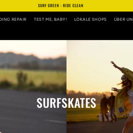
ECHTE HANDARBEIT AUS DEM HERZEN VON MÜNCHEN
DING REPAIR
TEST ME, BABY!
LOKALE SHOPS
ÜBER U
SURFSKATES