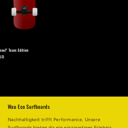
kool" Team Edition
UR
Wau Eco Surfboards
Nachhaltigkeit trifft Performance. Unsere
Surfboards bieten dir ein einzigartiges Erlebnis,