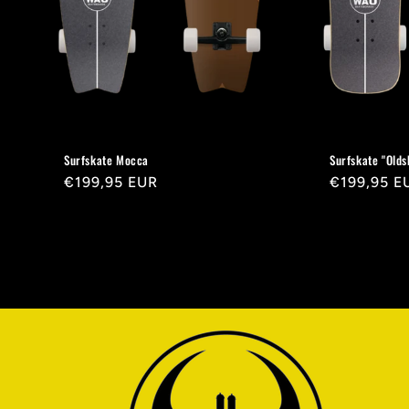
Surfskate Mocca
Surfskate "Olds
Normaler
€199,95 EUR
Normaler
€199,95 E
Preis
Preis