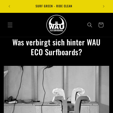
Direkt
zum
SURF GREEN - RIDE CLEAN
ECHT
Inhalt
Warenkorb
Was verbirgt sich hinter WAU
ECO Surfboards?